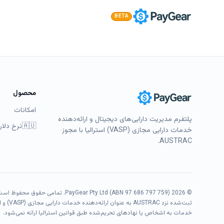
BETA
مرکز راهنما
سوالات متداول 
محصول
بازگشت به مرکز راهنما
امکانات
کدهای خطای ر
پلتفرم مدیریت دارایی‌های دیجیتال و ارائه‌دهنده
🇦🇺
نرخ دلار 
خدمات دارایی مجازی (VASP) استرالیا با مجوز
مرجع کوتاه برای خطاهای ارس
AUSTRAC.
min read
1
intermediate
© 2026 PayGear Pty Ltd (ABN 97 686 797 759). تمامی حقوق محفوظ است.
ثبت‌شده نزد AUSTRAC به عنوان ارائه‌دهنده خدمات دارایی مجازی (VASP) و ارائه‌دهنده خدمات حواله.
پیگیر برای خطاهای پایدار
ک
خدمات به اشخاص یا نهادهای تحریم‌شده طبق قوانین استرالیا ارائه نمی‌شود.
زمان
را هنگام تماس با پشت